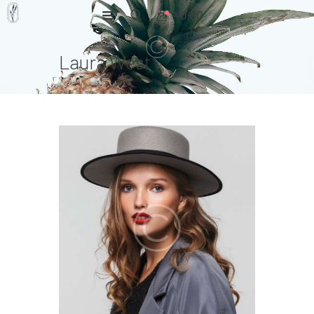
0.00
$
Laura West
Home
Pages
Portfolio
News
About Us
Contacts