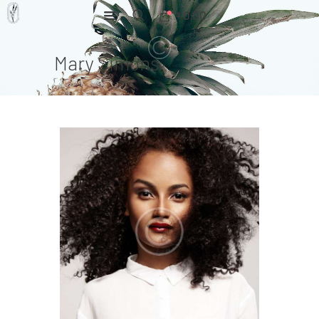
0.00
$
Mary Simons
Home
Pages
Portfolio
News
About Us
Contacts