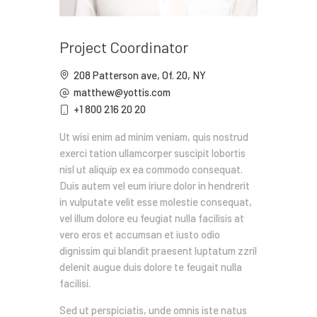
Project Coordinator
208 Patterson ave, Of. 20, NY
matthew@yottis.com
+1 800 216 20 20
Ut wisi enim ad minim veniam, quis nostrud
exerci tation ullamcorper suscipit lobortis
nisl ut aliquip ex ea commodo consequat.
Duis autem vel eum iriure dolor in hendrerit
in vulputate velit esse molestie consequat,
vel illum dolore eu feugiat nulla facilisis at
vero eros et accumsan et iusto odio
dignissim qui blandit praesent luptatum zzril
delenit augue duis dolore te feugait nulla
facilisi.
Sed ut perspiciatis, unde omnis iste natus