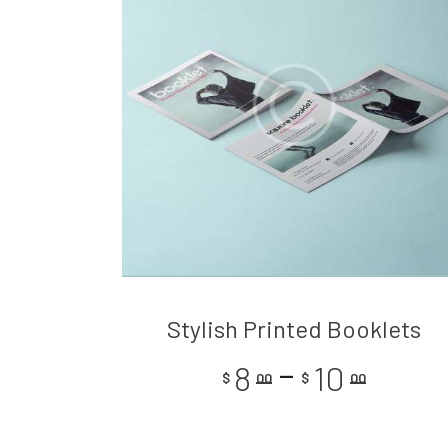
Stylish Printed Booklets
–
8
10
$
00
$
00