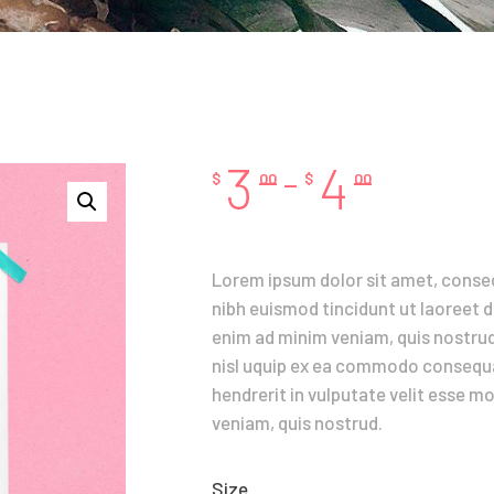
Contacts
3
4
–
$
00
$
00
Lorem ipsum dolor sit amet, conse
nibh euismod tincidunt ut laoreet 
enim ad minim veniam, quis nostrud 
nisl uquip ex ea commodo consequat
hendrerit in vulputate velit esse m
veniam, quis nostrud.
Size