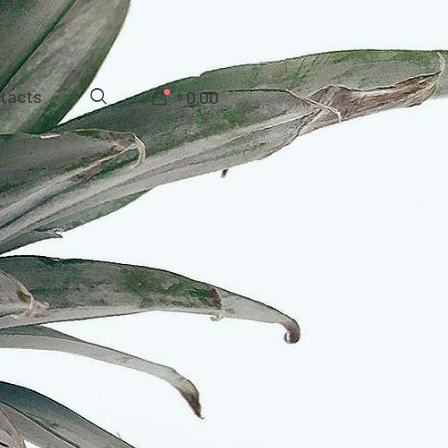
tacts
0.00
$