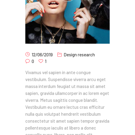
12/06/2019
Design research
0
1
Vivamus vel sapien in ante congue
vestibulum. Suspendisse viverra arcu eget
massa interdum feugiat ut massa sit amet
sapien, gravida ullamcorper in ac lorem eget
viverra. Metus sagittis congue blandit.
Vestibulum eu ornare lectus cras efficitur
nulla quis volutpat hendrerit vestibulum
consectetur sit amet sapien tempor gravida
pellentesque iaculis at libero a donec
convallis nunc. libero, non mollis elit