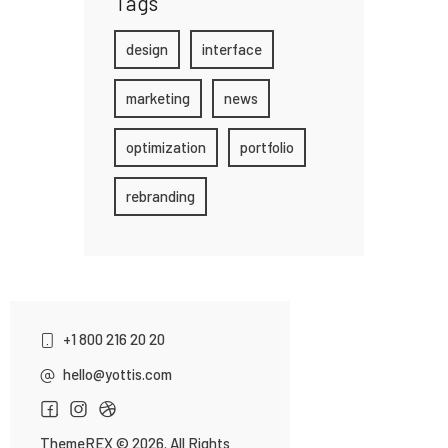
Tags
design
interface
marketing
news
optimization
portfolio
rebranding
+1 800 216 20 20
hello@yottis.com
ThemeREX
© 2026. All Rights