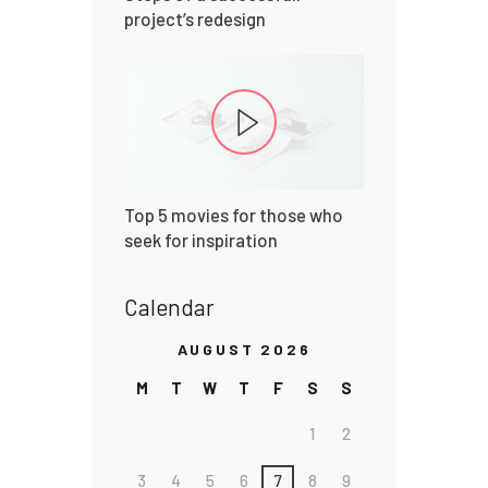
project’s redesign
Top 5 movies for those who
seek for inspiration
Calendar
AUGUST 2026
M
T
W
T
F
S
S
1
2
3
4
5
6
7
8
9