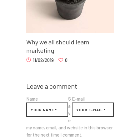
Why we all should learn
marketing
11/02/2019
0
Leave a comment
Name
S
E-mail
a
v
e
my name, email, and website in this browser
for the next time I comment.