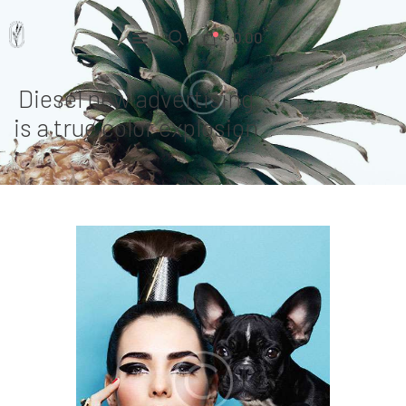
0.00
$
Diesel new advertising
Home
is a true color explosion
Pages
Portfolio
News
About Us
Contacts